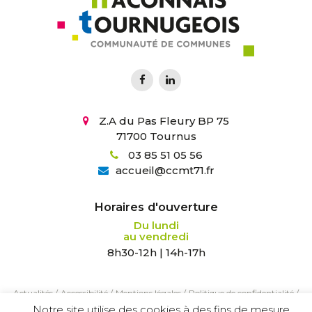
Z.A du Pas Fleury BP 75
71700 Tournus
03 85 51 05 56
accueil
@
ccmt71.fr
Horaires d'ouverture
Du lundi
au vendredi
8h30-12h | 14h-17h
Actualités
/
Accessibilité
/
Mentions légales
/
Politique de confidentialité
/
Création :
Agence Tyméo
Notre site utilise des cookies à des fins de mesure