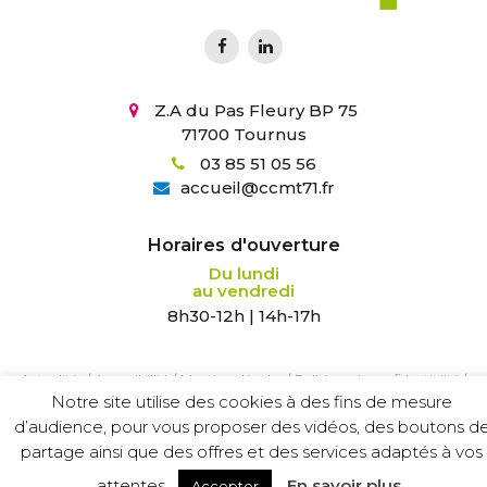
Z.A du Pas Fleury BP 75
71700 Tournus
03 85 51 05 56
accueil
@
ccmt71.fr
Horaires d'ouverture
Du lundi
au vendredi
8h30-12h | 14h-17h
Actualités
/
Accessibilité
/
Mentions légales
/
Politique de confidentialité
/
Notre site utilise des cookies à des fins de mesure
Création :
Agence Tyméo
d’audience, pour vous proposer des vidéos, des boutons d
partage ainsi que des offres et des services adaptés à vos
attentes.
En savoir plus
Accepter