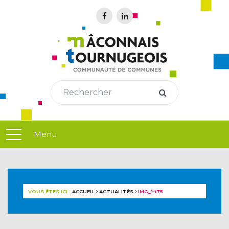
Menu
VOUS ÊTES ICI :
ACCUEIL
ACTUALITÉS
IMG_1475